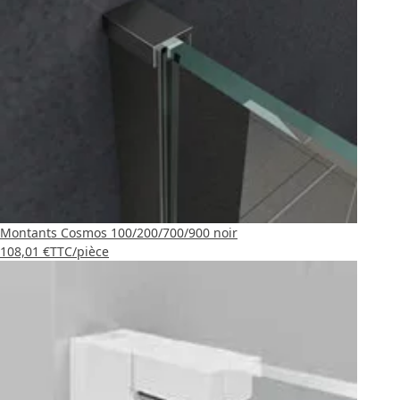
Montants Cosmos 100/200/700/900 noir
108,01 €
TTC
/pièce