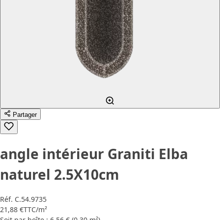
Partager
angle intérieur Graniti Elba
naturel 2.5X10cm
Réf.
C.54.9735
21,88 €
TTC
/m²
Soit par boîte : 6,56 € (0,30 m²)