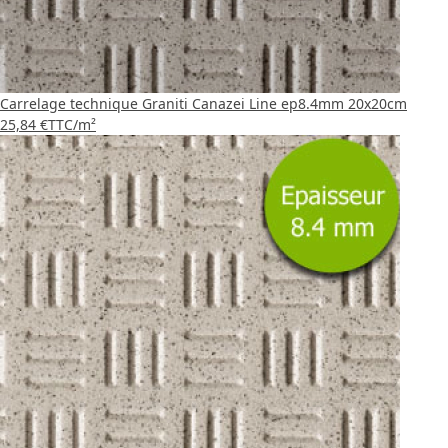
Carrelage technique Graniti Canazei Line ep8.4mm 20x20cm
25,84 €
TTC
/m²