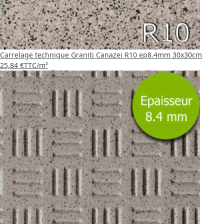
Carrelage technique Graniti Canazei R10 ep8.4mm 30x30cm
25,84 €
TTC
/m²