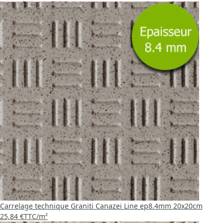
Carrelage technique Graniti Canazei Line ep8.4mm 20x20cm
25,84 €
TTC
/m²