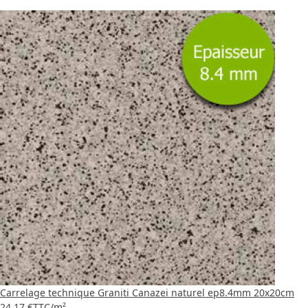
Carrelage technique Graniti Canazei naturel ep8.4mm 20x20cm
24,17 €
TTC
/m²