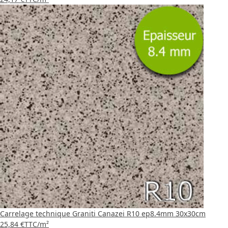
Carrelage technique Graniti Canazei R10 ep8.4mm 30x30cm
25,84 €
TTC
/m²