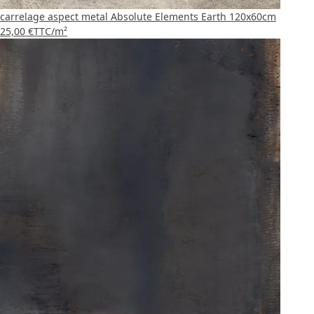
carrelage aspect metal Absolute Elements Earth 120x60cm
25,00 €
TTC
/m²