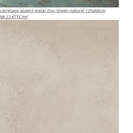
carrelage aspect metal Zinc Green naturel 120x60cm
98,23 €
TTC
/m²