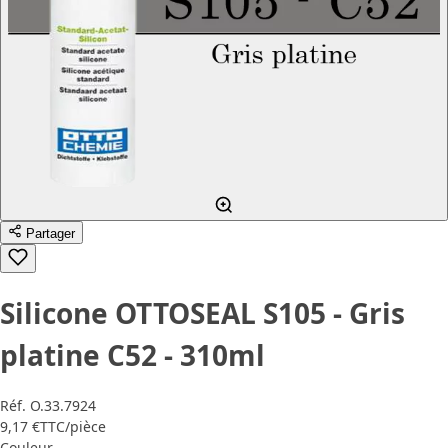
Partager
Silicone OTTOSEAL S105 - Gris
platine C52 - 310ml
Réf.
O.33.7924
9,17 €
TTC
/pièce
Couleur