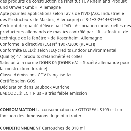
des produits de construction de l'institut TÜV Rheinland Produkt
und Umwelt GmbH, Allemagne
Apte pour les applications selon l'avis de l'IVD (Ass. Industrielle
des Producteurs de Mastics, Allemagne) n° 3-1+3-2+14+31+35
Certificat de qualité délivré par l'IVD - Association industrielles des
producteurs allemands de mastics contrôlé par l'ift - « Institut de
technique de la fenêtre » de Rosenheim, Allemagne
Conforme la directive (EG) N° 1907/2006 (REACH)
Conformité LEED® selon IEQ-credits (Indoor Environmental
Quality) 4.1 produits d'étanchéité et colles
Satisfait à la norme DGNB 06 (DGNB e.V. = Société allemande pour
la construction durable)
Classe d'émissions COV française A+
Certifié selon GOS
Déclaration dans Baubook Autriche
EMICODE® EC 1 Plus - à très faible émission
CONSOMMATION
La consommation de OTTOSEAL S105 est en
fonction des dimensions du joint à traiter.
CONDITIONNEMENT
Cartouches de 310 ml