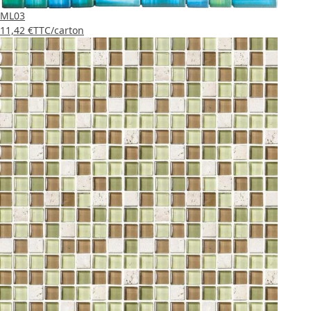
ML03
11,42 €
TTC
/carton