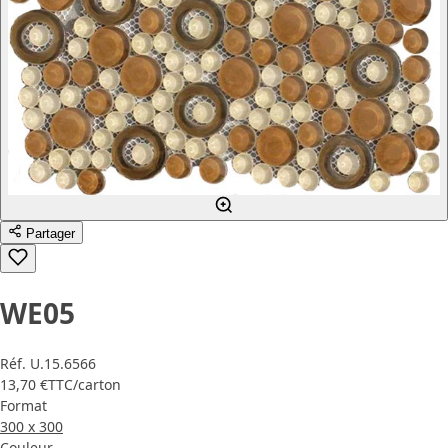
Partager
WE05
Réf.
U.15.6566
13,70 €
TTC
/carton
Format
300 x 300
Couleur