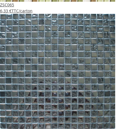
ZSC065
6,33 €
TTC
/carton