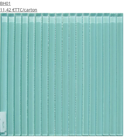
BH01
11,42 €
TTC
/carton