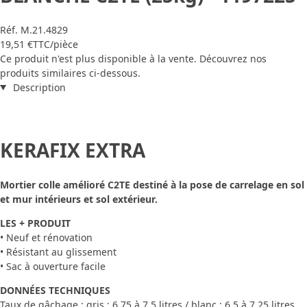
Réf.
M.21.4829
19,51 €
TTC
/pièce
Ce produit n'est plus disponible à la vente. Découvrez nos
produits similaires ci-dessous.
Description
KERAFIX EXTRA
Mortier colle amélioré C2TE destiné à la pose de carrelage en sol
et mur intérieurs et sol extérieur.
LES + PRODUIT
• Neuf et rénovation
• Résistant au glissement
• Sac à ouverture facile
DONNÉES TECHNIQUES
Taux de gâchage : gris : 6,75 à 7,5 litres / blanc : 6,5 à 7,25 litres