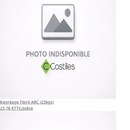
Ragréage Fibré ARC (25kgs)
23,78 €
TTC
/pièce