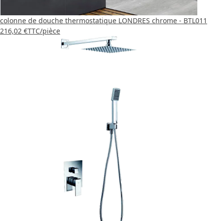
colonne de douche thermostatique LONDRES chrome - BTL011
216,02 €
TTC
/pièce