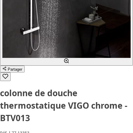
Partager
colonne de douche
thermostatique VIGO chrome -
BTV013
Réf.
I.77.13353