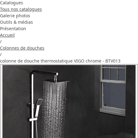
Catalogues
Tous nos catalogues
Galerie photos
Outils & médias
Présentation
Accueil
/
Colonnes de douches
/
colonne de douche thermostatique VIGO chrome - BTV013