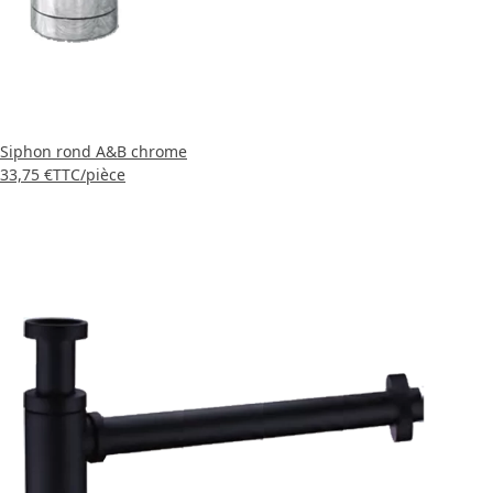
Siphon rond A&B chrome
33,75 €
TTC
/pièce