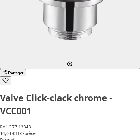
Partager
Valve Click-clack chrome -
VCC001
Réf.
I.77.13343
14,04 €
TTC
/pièce
Format