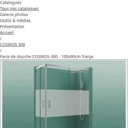
Catalogues
Tous nos catalogues
Galerie photos
Outils & médias
Présentation
Accueil
/
COSMOS 300
/
Paroi de douche COSMOS-300 - 100x90cm franja