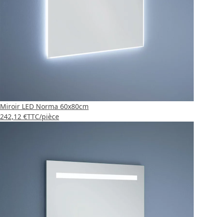
Miroir LED Norma 60x80cm
242,12 €
TTC
/pièce