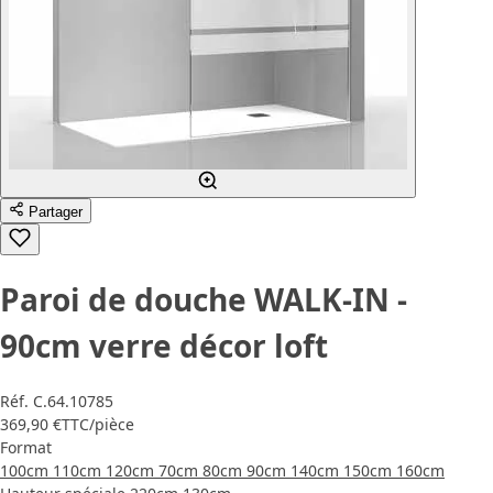
Partager
Paroi de douche WALK-IN -
90cm verre décor loft
Réf.
C.64.10785
369,90 €
TTC
/pièce
Format
100cm
110cm
120cm
70cm
80cm
90cm
140cm
150cm
160cm