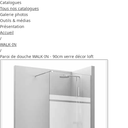
Catalogues
Tous nos catalogues
Galerie photos
Outils & médias
Présentation
Accueil
/
WALK-IN
/
Paroi de douche WALK-IN - 90cm verre décor loft