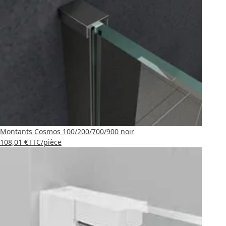
Montants Cosmos 100/200/700/900 noir
108,01 €
TTC
/pièce