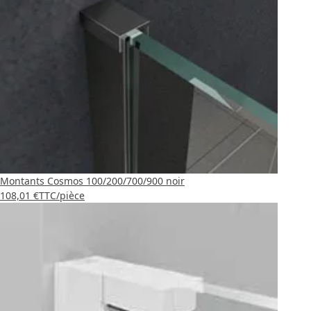
Montants Cosmos 100/200/700/900 noir
108,01 €
TTC
/pièce