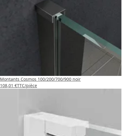
Montants Cosmos 100/200/700/900 noir
108,01 €
TTC
/pièce