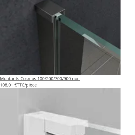
Montants Cosmos 100/200/700/900 noir
108,01 €
TTC
/pièce