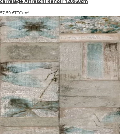
carrelage Affreschi Renoir 120x60cm
57,59 €
TTC
/m²