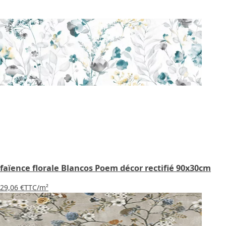
faïence florale Blancos Poem décor rectifié 90x30cm
29,06 €
TTC
/m²