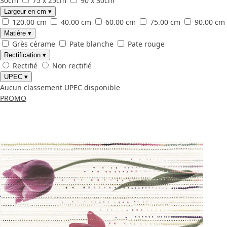
30cm
75 x 25cm
90 x 30cm
Largeur en cm
▾
120.00 cm
40.00 cm
60.00 cm
75.00 cm
90.00 cm
Matière
▾
Grès cérame
Pate blanche
Pate rouge
Rectification
▾
Rectifié
Non rectifié
UPEC
▾
Aucun classement UPEC disponible
PROMO