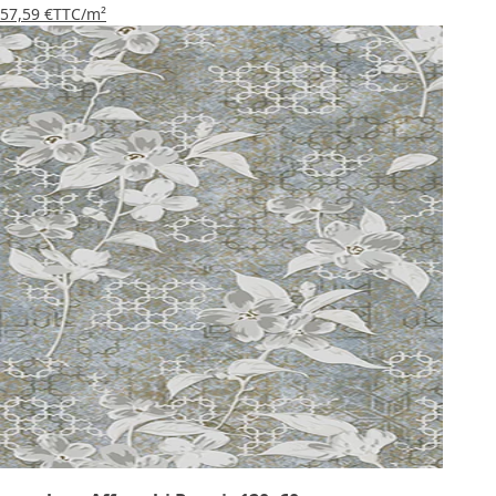
57,59 €
TTC
/m²