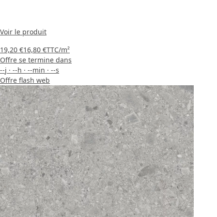
Voir le produit
19,20 €
16,80 €
TTC
/m²
Offre se termine dans
--
j
·
--
h
·
--
min
·
--
s
Offre flash web