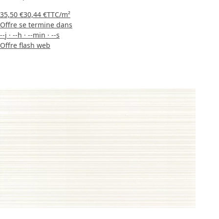
35,50 €
30,44 €
TTC
/m²
Offre se termine dans
--
j
·
--
h
·
--
min
·
--
s
Offre flash web