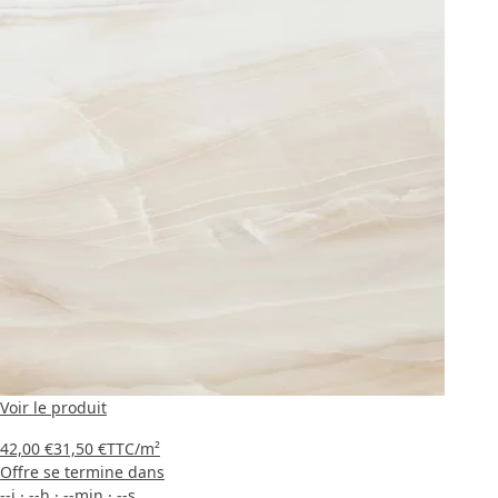
Voir le produit
42,00 €
31,50 €
TTC
/m²
Offre se termine dans
--
j
·
--
h
·
--
min
·
--
s