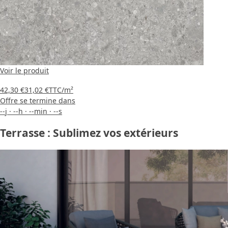
Voir le produit
42,30 €
31,02 €
TTC
/m²
Offre se termine dans
--
j
·
--
h
·
--
min
·
--
s
Terrasse : Sublimez vos extérieurs