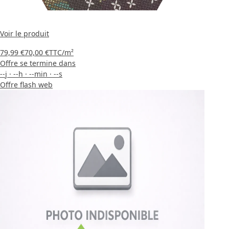
Voir le produit
79,99 €
70,00 €
TTC
/m²
Offre se termine dans
--
j
·
--
h
·
--
min
·
--
s
Offre flash web