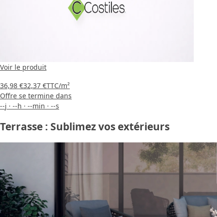
Voir le produit
36,98 €
32,37 €
TTC
/m²
Offre se termine dans
--
j
·
--
h
·
--
min
·
--
s
Terrasse : Sublimez vos extérieurs