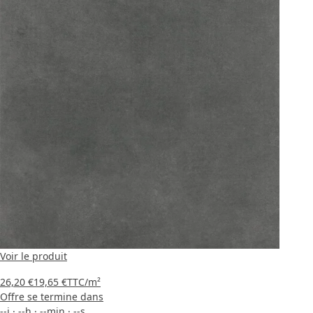
Voir le produit
26,20 €
19,65 €
TTC
/m²
Offre se termine dans
--
j
·
--
h
·
--
min
·
--
s