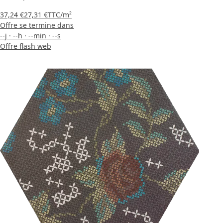
37,24 €
27,31 €
TTC
/m²
Offre se termine dans
--
j
·
--
h
·
--
min
·
--
s
Offre flash web