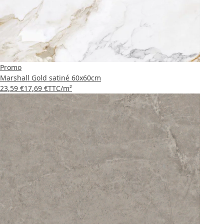
Promo
Marshall Gold satiné 60x60cm
23,59 €
17,69 €
TTC
/m²