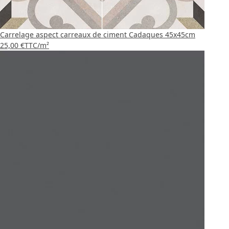
Carrelage aspect carreaux de ciment Cadaques 45x45cm
25,00 €
TTC
/m²