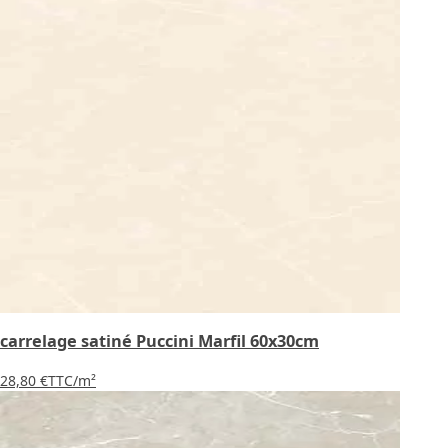
carrelage satiné Puccini Marfil 60x30cm
28,80 €
TTC
/m²