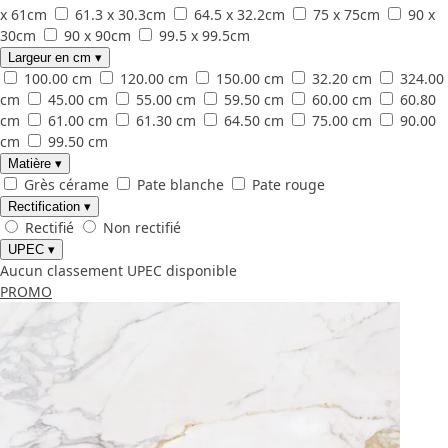
x 61cm
61.3 x 30.3cm
64.5 x 32.2cm
75 x 75cm
90 x
30cm
90 x 90cm
99.5 x 99.5cm
Largeur en cm
▾
100.00 cm
120.00 cm
150.00 cm
32.20 cm
324.00
cm
45.00 cm
55.00 cm
59.50 cm
60.00 cm
60.80
cm
61.00 cm
61.30 cm
64.50 cm
75.00 cm
90.00
cm
99.50 cm
Matière
▾
Grès cérame
Pate blanche
Pate rouge
Rectification
▾
Rectifié
Non rectifié
UPEC
▾
Aucun classement UPEC disponible
PROMO