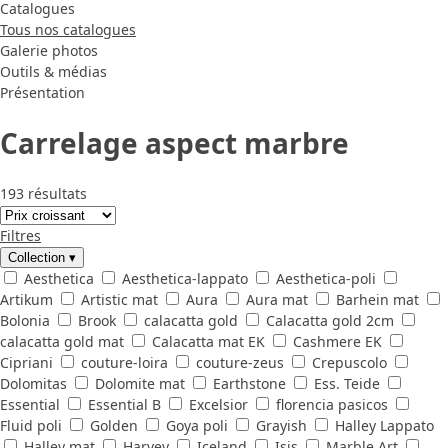
Catalogues
Tous nos catalogues
Galerie photos
Outils & médias
Présentation
Carrelage aspect marbre
193 résultats
Filtres
Collection
▾
Aesthetica
Aesthetica-lappato
Aesthetica-poli
Artikum
Artistic mat
Aura
Aura mat
Barhein mat
Bolonia
Brook
calacatta gold
Calacatta gold 2cm
calacatta gold mat
Calacatta mat EK
Cashmere EK
Cipriani
couture-loira
couture-zeus
Crepuscolo
Dolomitas
Dolomite mat
Earthstone
Ess. Teide
Essential
Essential B
Excelsior
florencia pasicos
Fluid poli
Golden
Goya poli
Grayish
Halley Lappato
Halley mat
Harvey
Iceland
Isis
Marble Art