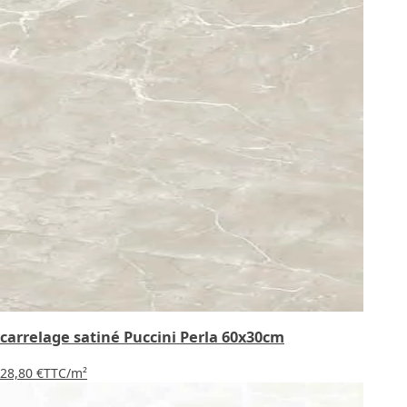
carrelage satiné Puccini Perla 60x30cm
28,80 €
TTC
/m²