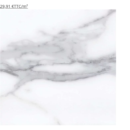
29,91 €
TTC
/m²