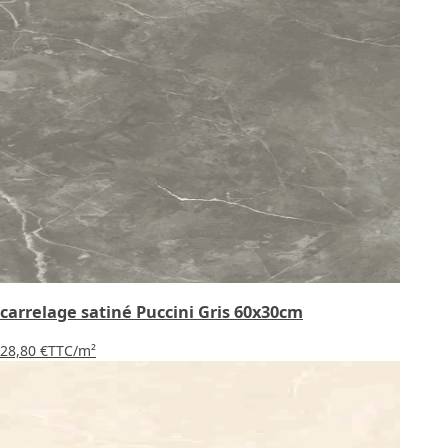
carrelage satiné Puccini Gris 60x30cm
28,80 €
TTC
/m²