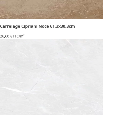
Carrelage Cipriani Noce 61.3x30.3cm
26,60 €
TTC
/m²