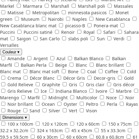
Markel
Marmara
Marshall
Marshall poli
Massales
Matisse
Metropolitan
minnesota pasicos
Monet
green
Museum
Nairobi
Naples
New Casablanca
New Casablanca blanc mat
picasso-B
Ponera-mat
Puccini
Puccini satiné
Renoir
Royal
Safari
Sahara
mat
Saigon
San Carlo
slabs poli
Sun
Verdi
Versalles
Couleur
▾
Amande
Argent
Azul
Balkan Blanco
Balkan
Marfil
Balkan Perla
Beige
Blanc
Blanc brillant
Blanc mat
Blanc mat soft
Bone
Coal
Coffee
Cold
Crema
Décor Blanc
Décor Gris
Decor-gris
Gold
Gold Relieve
Graphite
Gris
Gris clair
Gris décor
Gris Relieve
Ice
Indiana Blanco
Ivoire
Marbre
Marengo
Marfil
Midnight
Multicolor
Noce
Noir
Noir brillant
Ocean
Oyster
Peltro
Perla
Rayas
Rouge
Sand
Silver
Vert
Vison
Dimensions
▾
100 x 100cm
120 x 120cm
120 x 60cm
150 x 75cm
32.2 x 32.2cm
324 x 163cm
45 x 45cm
55 x 33.3cm
59.5 x 59.5cm
60 x 30cm
60 x 60cm
60.8 x 60.8cm
61