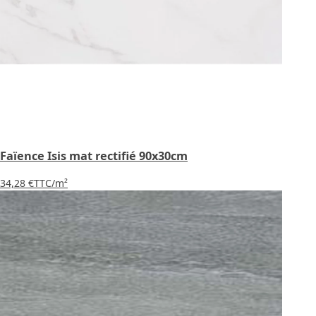
Faïence Isis mat rectifié 90x30cm
34,28 €
TTC
/m²