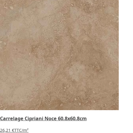
Carrelage Cipriani Noce 60.8x60.8cm
26,21 €
TTC
/m²