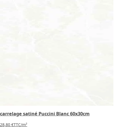
carrelage satiné Puccini Blanc 60x30cm
28,80 €
TTC
/m²