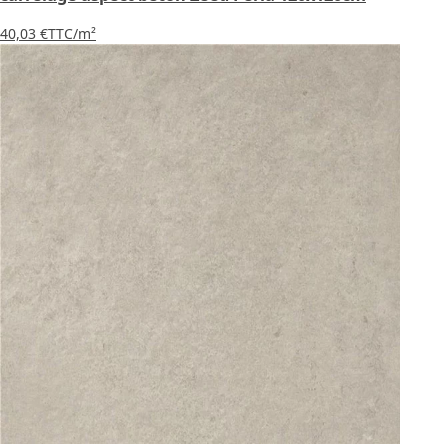
40,03 €
TTC
/m²