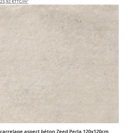
23,92 €
TTC
/m²
carrelage aspect béton Zeed Perla 120x120cm