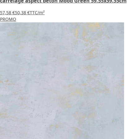
carrelage aspect béton Mood Green 59.55x59.55cm
57,58 €
50,38 €
TTC
/m²
PROMO