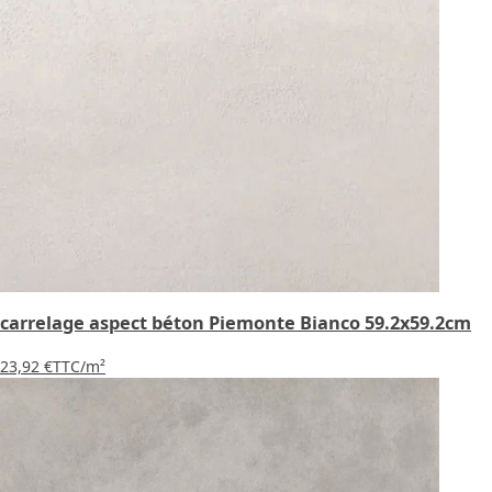
carrelage aspect béton Piemonte Bianco 59.2x59.2cm
23,92 €
TTC
/m²