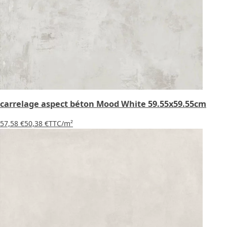
carrelage aspect béton Mood White 59.55x59.55cm
57,58 €
50,38 €
TTC
/m²