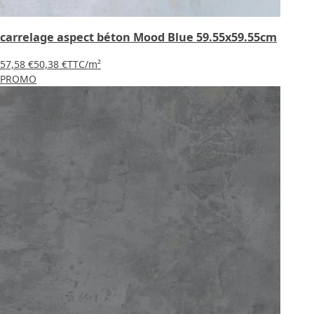
carrelage aspect béton Mood Blue 59.55x59.55cm
57,58 €
50,38 €
TTC
/m²
PROMO